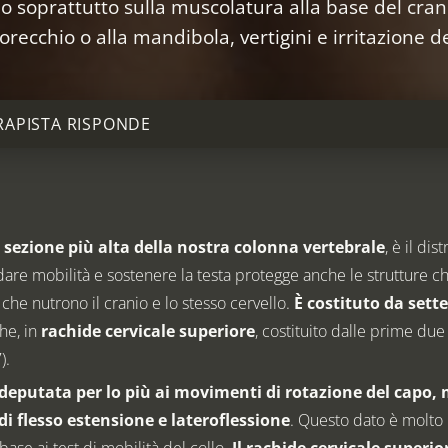
ono soprattutto sulla muscolatura alla base del cran
’orecchio o alla mandibola, vertigini e irritazione de
ERAPISTA RISPONDE
a sezione più alta della nostra colonna vertebrale
, è il di
 dare mobilità e sostenere la testa protegge anche le strutture c
i che nutrono il cranio e lo stesso cervello.
È costituto da sett
he, in
rachide cervicale superiore
, costituito dalle prime due
).
deputata per lo più ai movimenti di rotazione del capo, m
di flesso estensione e lateroflessione
. Questo dato è molto 
base ai test di mobilità del collo.
Il rachide cervicale superio