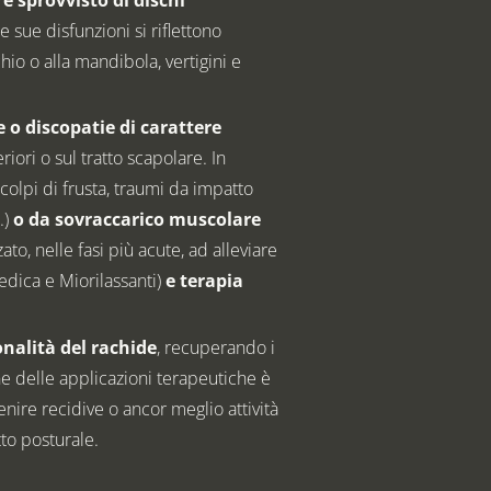
e sue disfunzioni si riflettono
hio o alla mandibola, vertigini e
e o discopatie di carattere
riori o sul tratto scapolare. In
colpi di frusta, traumi da impatto
.)
o da sovraccarico muscolare
ato, nelle fasi più acute, ad alleviare
edica e Miorilassanti)
e terapia
onalità del rachide
, recuperando i
e delle applicazioni terapeutiche è
venire recidive o ancor meglio attività
tto posturale.