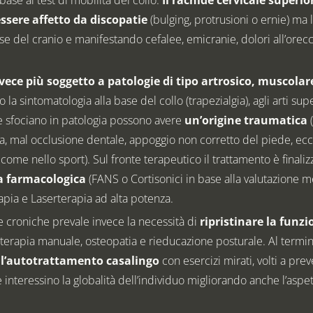
ssere affetto da discopatie
(bulging, protrusioni o ernie) ma l
se del cranio e manifestando cefalee, emicranie, dolori all’orecc
invece più soggetto a patologie di tipo artrosico, muscolar
o la sintomatologia alla base del collo (trapezialgia), agli arti supe
che sfociano in patologia possono avere
un’origine traumatica
(
va, mal occlusione dentale, appoggio non corretto del piede, ecc
 come nello sport). Sul fronte terapeutico il trattamento è finalizz
a farmacologica
(FANS o Cortisonici in base alla valutazione m
ia e Laserterapia ad alta potenza.
croniche prevale invece la necessità di
ripristinare la funzi
terapia manuale, osteopatia e rieducazione posturale. Al termin
ull’autotrattamento casalingo
con esercizi mirati, volti a pre
e interessino la globalità dell’individuo migliorando anche l’aspe