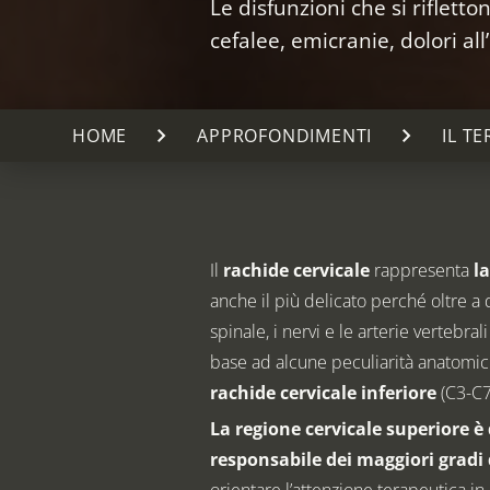
Le disfunzioni che si riflett
cefalee, emicranie, dolori all
chevron_right
chevron_right
chevron_right
HOME
APPROFONDIMENTI
IL T
Il
rachide cervicale
rappresenta
l
anche il più delicato perché oltre a
spinale, i nervi e le arterie vertebral
base ad alcune peculiarità anatomic
rachide cervicale inferiore
(C3-C7
La regione cervicale superiore è 
responsabile dei maggiori gradi 
orientare l’attenzione terapeutica in 