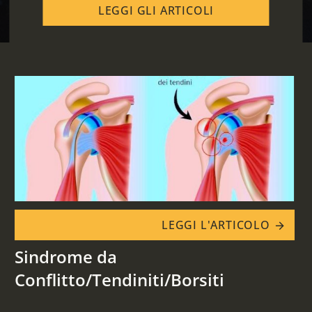
LEGGI GLI ARTICOLI
LEGGI L'ARTICOLO
arrow_forward
Sindrome da
Conflitto/Tendiniti/Borsiti