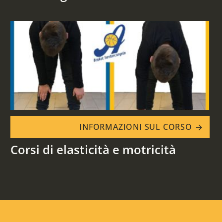
INFORMAZIONI SUL CORSO
arrow_forward
Corsi di elasticità e motricità